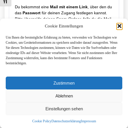
Schrift vergrößern
Du bekommst eine
Mail mit einem Link
, über den du
das
Passwort
für deinen Zugang festlegen kannst.
Bitte überprüfe deinen Spam-Ordner, falls du die Mail
nicht findest.
Cookie Einstellungen
Um Ihnen die bestmögliche Erfahrung zu bieten, verwenden wir Technologien wie
Cookies, um Geräteinformationen zu speichern und/oder darauf zuzugreifen. Wenn
Sie diesen Technologien zustimmen, können wir Daten wie Ihr Surfverhalten oder
eindeutige IDs auf dieser Website verarbeiten. Wenn Sie nicht zustimmen oder Ihre
Order not found. You cannot access this page directly.
Zustimmung widerrufen, kann dies bestimmte Features und Funktionen
beeinträchtigen.
Zustimmen
Ablehnen
Copyright © 2025 – All Rights Reserved
A
Datenschu
Widerrufs
Einstellungen sehen
G
tzerklärun
belehrun
B
g
g
Cookie Policy
Datenschutzerklärung
Impressum