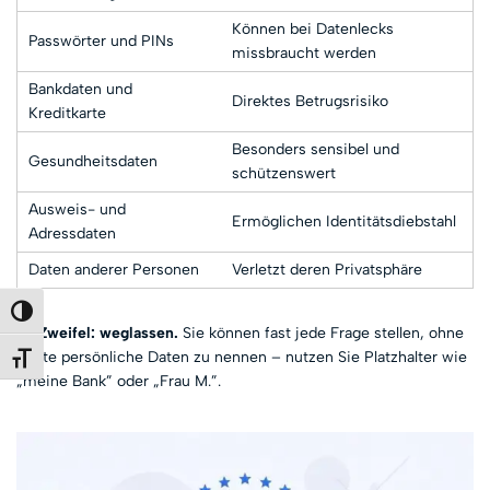
Können bei Datenlecks
Passwörter und PINs
missbraucht werden
Bankdaten und
Direktes Betrugsrisiko
Kreditkarte
Besonders sensibel und
Gesundheitsdaten
schützenswert
Ausweis- und
Ermöglichen Identitätsdiebstahl
Adressdaten
Daten anderer Personen
Verletzt deren Privatsphäre
Umschalten auf hohe Kontraste
Im Zweifel: weglassen.
Sie können fast jede Frage stellen, ohne
echte persönliche Daten zu nennen – nutzen Sie Platzhalter wie
Schrift vergrößern
„meine Bank” oder „Frau M.”.