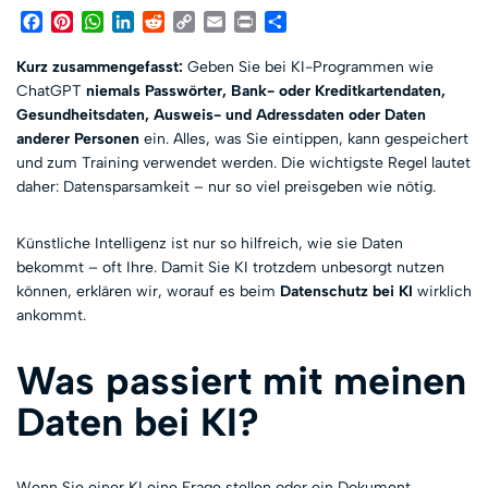
Facebook
Pinterest
WhatsApp
LinkedIn
Reddit
Copy
Email
Print
Teilen
Link
Kurz zusammengefasst:
Geben Sie bei KI-Programmen wie
ChatGPT
niemals Passwörter, Bank- oder Kreditkartendaten,
Gesundheitsdaten, Ausweis- und Adressdaten oder Daten
anderer Personen
ein. Alles, was Sie eintippen, kann gespeichert
und zum Training verwendet werden. Die wichtigste Regel lautet
daher: Datensparsamkeit – nur so viel preisgeben wie nötig.
Künstliche Intelligenz ist nur so hilfreich, wie sie Daten
bekommt – oft Ihre. Damit Sie KI trotzdem unbesorgt nutzen
können, erklären wir, worauf es beim
Datenschutz bei KI
wirklich
ankommt.
Was passiert mit meinen
Daten bei KI?
Wenn Sie einer KI eine Frage stellen oder ein Dokument