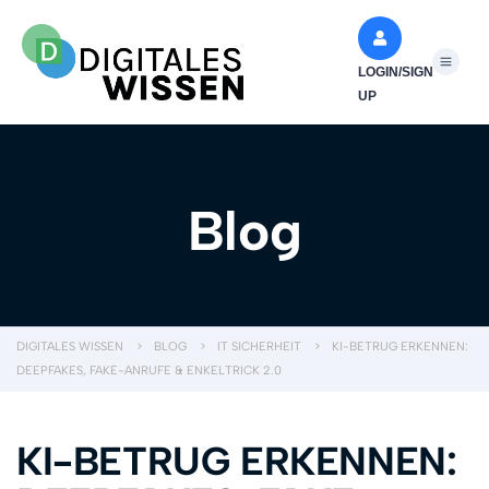
LOGIN/SIGN
UP
Blog
DIGITALES WISSEN
>
BLOG
>
IT SICHERHEIT
>
KI-BETRUG ERKENNEN:
DEEPFAKES, FAKE-ANRUFE & ENKELTRICK 2.0
KI-BETRUG ERKENNEN: