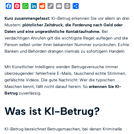
Facebook
Pinterest
WhatsApp
LinkedIn
Reddit
Copy
Email
Print
Teilen
Link
Kurz zusammengefasst:
KI-Betrug erkennen Sie vor allem an drei
Mustern:
plötzlicher Zeitdruck, die Forderung nach Geld oder
Daten und eine ungewöhnliche Kontaktaufnahme.
Bei
verdächtigen Anrufen gilt die wichtigste Regel: auflegen und die
Person selbst unter ihrer bekannten Nummer zurückrufen. Echte
Banken und Behörden drängen niemals zu sofortigem Handeln.
Mit Künstlicher Intelligenz werden Betrugsversuche immer
überzeugender: fehlerfreie E-Mails, täuschend echte Stimmen,
gefälschte Videos. Die gute Nachricht: Wer die typischen
Maschen kennt, fällt nicht darauf herein. So
erkennen Sie KI-
Betrug
zuverlässig.
Was ist KI-Betrug?
KI-Betrug bezeichnet Betrugsmaschen, bei denen Kriminelle