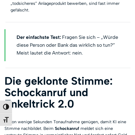
„todsicheres” Anlageprodukt bewerben, sind fast immer
gefälscht.
Der einfachste Test:
Fragen Sie sich – „Würde
diese Person oder Bank das wirklich so tun?”
Meist lautet die Antwort: nein.
Die geklonte Stimme:
Schockanruf und
Enkeltrick 2.0
Umschalten auf hohe Kontraste
Schrift vergrößern
Schon wenige Sekunden Tonaufnahme genügen, damit KI eine
Stimme nachbildet. Beim
Schockanruf
meldet sich eine