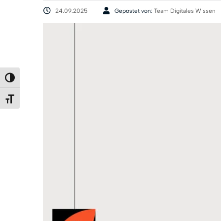
24.09.2025
Gepostet von:
Team Digitales Wissen
Umschalten auf hohe Kontraste
Schrift vergrößern