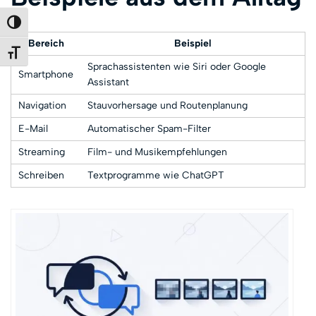
Umschalten auf hohe Kontraste
Bereich
Beispiel
Schrift vergrößern
Sprachassistenten wie Siri oder Google
Smartphone
Assistant
Navigation
Stauvorhersage und Routenplanung
E-Mail
Automatischer Spam-Filter
Streaming
Film- und Musikempfehlungen
Schreiben
Textprogramme wie ChatGPT