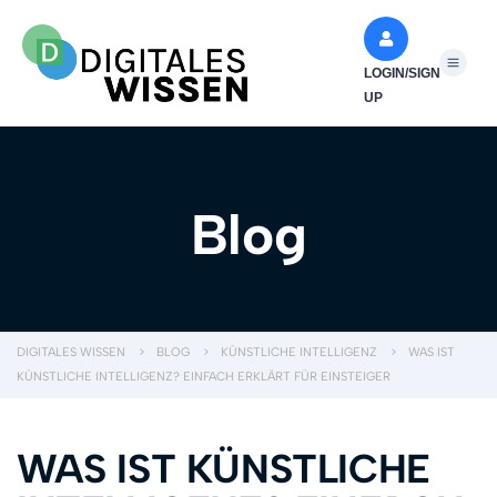
LOGIN/SIGN
UP
Blog
DIGITALES WISSEN
>
BLOG
>
KÜNSTLICHE INTELLIGENZ
>
WAS IST
KÜNSTLICHE INTELLIGENZ? EINFACH ERKLÄRT FÜR EINSTEIGER
WAS IST KÜNSTLICHE